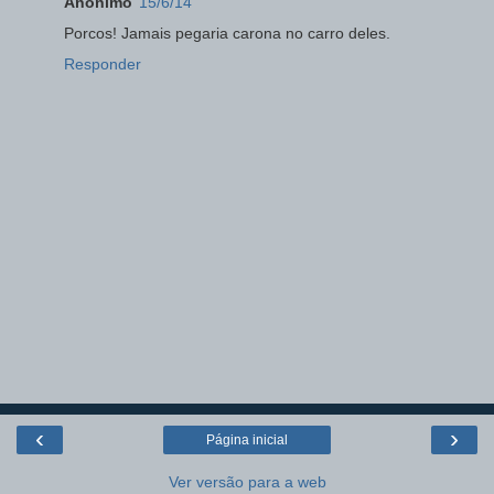
Anônimo
15/6/14
Porcos! Jamais pegaria carona no carro deles.
Responder
‹
›
Página inicial
Ver versão para a web