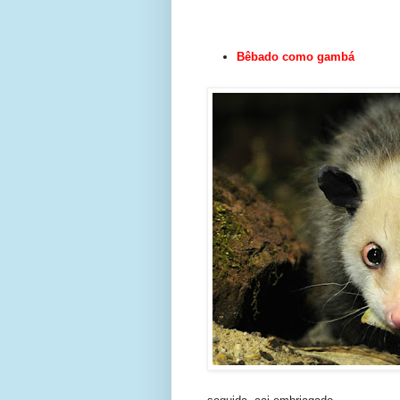
Bêbado como gambá