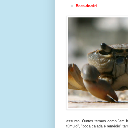
Boca-de-siri
assunto. Outros termos como "em b
túmulo", "boca calada é remédio" t