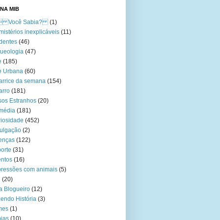
NA MIB
Você Sabia?
(1)
mistérios inexplicáveis
(11)
dentes
(46)
ueologia
(47)
e
(185)
e Urbana
(60)
arrice da semana
(154)
arro
(181)
os Estranhos
(20)
média
(181)
iosidade
(452)
ulgação
(2)
enças
(122)
orte
(31)
ntos
(16)
ressões com animais
(5)
l
(20)
a Blogueiro
(12)
endo História
(3)
mes
(1)
ias
(10)