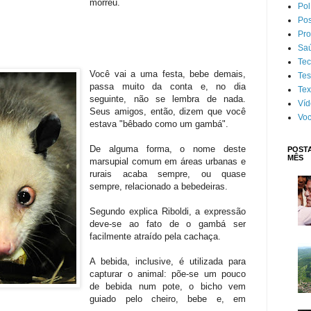
morreu.
Pol
Pos
Pr
Sa
Tec
Você vai a uma festa, bebe demais,
Tes
passa muito da conta e, no dia
Tex
seguinte, não se lembra de nada.
Víd
Seus amigos, então, dizem que você
Voc
estava "bêbado como um gambá".
De alguma forma, o nome deste
POSTA
MÊS
marsupial comum em áreas urbanas e
rurais acaba sempre, ou quase
sempre, relacionado a bebedeiras.
Segundo explica Riboldi, a expressão
deve-se ao fato de o gambá ser
facilmente atraído pela cachaça.
A bebida, inclusive, é utilizada para
capturar o animal: põe-se um pouco
de bebida num pote, o bicho vem
guiado pelo cheiro, bebe e, em