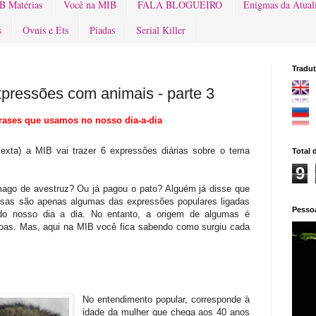
B Matérias
Você na MIB
FALA BLOGUEIRO
Enigmas da Atual
s
Ovnis e Ets
Piadas
Serial Killer
Tradut
pressões com animais - parte 3
frases que usamos no nosso dia-a-dia
xta) a MIB vai trazer 6 expressões diárias sobre o tema
Total 
9
mago de avestruz? Ou já pagou o pato? Alguém já disse que
sas são apenas algumas das expressões populares ligadas
Pesso
do nosso dia a dia. No entanto, a origem de algumas é
oas. Mas, aqui na MIB você fica sabendo como surgiu cada
No entendimento popular, corresponde à
idade da mulher que chega aos 40 anos