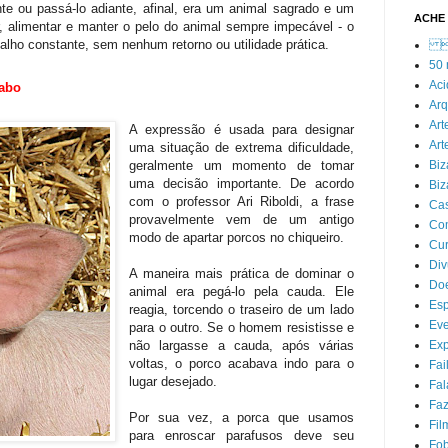
te ou passá-lo adiante, afinal, era um animal sagrado e um
ACHE 
r, alimentar e manter o pelo do animal sempre impecável - o
alho constante, sem nenhum retorno ou utilidade prática.
 
50 
Aci
rabo
Arq
Art
A expressão é usada para designar
Art
uma situação de extrema dificuldade,
Biz
geralmente um momento de tomar
uma decisão importante. De acordo
Biz
com o professor Ari Riboldi, a frase
Cas
provavelmente vem de um antigo
Co
modo de apartar porcos no chiqueiro.
Cur
Div
A maneira mais prática de dominar o
Do
animal era pegá-lo pela cauda. Ele
Esp
reagia, torcendo o traseiro de um lado
Eve
para o outro. Se o homem resistisse e
Exp
não largasse a cauda, após várias
voltas, o porco acabava indo para o
Fai
lugar desejado.
Fal
Faz
Por sua vez, a porca que usamos
Fil
para enroscar parafusos deve seu
Fob