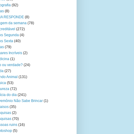
ografia
(92)
tas
(8)
NA RESPONDE
(8)
agem da semana
(78)
creditável
(272)
ks Segunda
(4)
ks Sexta
(40)
tas
(79)
ares Incríveis
(2)
icina
(1)
o ou verdade?
(24)
da
(27)
ndo Animal
(131)
sica
(53)
ureza
(72)
ícia do dia
(241)
emônio Não Sabe Brincar
(1)
aisos
(35)
quisas
(2)
quisas
(70)
soas ruins
(16)
otoshop
(5)