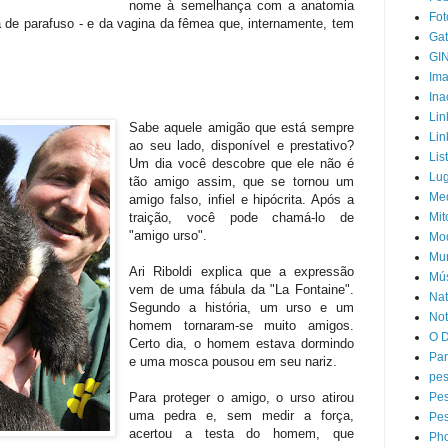
nome à semelhança com a anatomia
Fot
a de parafuso - e da vagina da fêmea que, internamente, tem
Ga
GI
Im
Ina
Lin
Sabe aquele amigão que está sempre
Lin
ao seu lado, disponível e prestativo?
Lis
Um dia você descobre que ele não é
Lug
tão amigo assim, que se tornou um
Med
amigo falso, infiel e hipócrita. Após a
traição, você pode chamá-lo de
Mit
"amigo urso".
Mo
Mu
Ari Riboldi explica que a expressão
Mú
vem de uma fábula da "La Fontaine".
Nat
Segundo a história, um urso e um
Not
homem tornaram-se muito amigos.
O D
Certo dia, o homem estava dormindo
Par
e uma mosca pousou em seu nariz.
pes
Para proteger o amigo, o urso atirou
Pes
uma pedra e, sem medir a força,
Pes
acertou a testa do homem, que
Ph