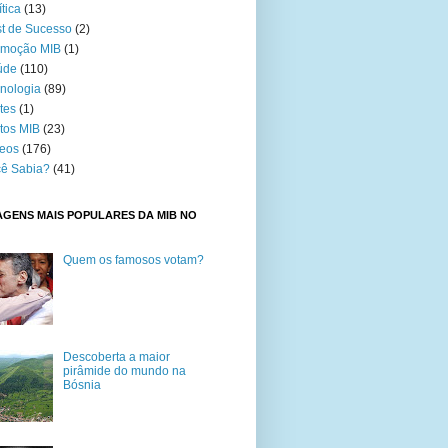
ítica
(13)
t de Sucesso
(2)
omoção MIB
(1)
úde
(110)
nologia
(89)
tes
(1)
tos MIB
(23)
eos
(176)
ê Sabia?
(41)
GENS MAIS POPULARES DA MIB NO
Quem os famosos votam?
Descoberta a maior
pirâmide do mundo na
Bósnia