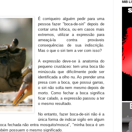
MIB L
É corriqueiro alguém pedir para uma
pessoa fazer "boca-de-siri" depois de
contar uma fofoca, ou em casos mais
extremos, utilizar a expressão para
ameaçá-la contra prováveis
consequências de sua indiscrição.
Mas o que o siri tem a ver com isso?
A expressão deve-se à anatomia do
pequeno crustáceo: tem uma boca tão
minúscula que dificilmente pode ser
identificada a olho nu. Ao prender uma
presa com a boca, que possui garras,
o siri não solta nem mesmo depois de
morto. Como fechar a boca significa
ficar calado, a expressão passou a ter
o mesmo resultado.
No entanto, fazer boca-de-siri não é a
única forma de indicar sigilo em algum
oca fechada não entra mosquito/mosca", "minha boca é um
ambém possuem o mesmo significado.