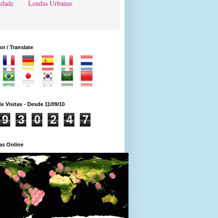
idade
Lendas Urbanas
or / Translate
de Visitas - Desde 11/09/10
9
3
0
2
4
7
as Online