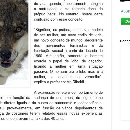
de vida, quando, supostamente, atingiria
a maturidade e se tornaria dona do
ASSI
próprio nariz. No entanto, houve certa
confusão com esse conceito.
"Significa, na prática, um novo modelo
de ser mulher, um novo estilo de vida,
um novo conceito de mundo, decorrente
Conhe
dos movimentos feministas e da
libertação sexual a partir da década de
1960. Até então, somente o homem
exercia o papel de lobo, de caçador,
ficando a mulher em uma situação
passiva. O homem era o lobo mau e a
mulher, a chapeuzinho vermelho",
explica o professor Ari Riboldi.
A expressão reflete o comportamento de
no em função da mudança de costumes, do ingresso no
de diretos iguais e da busca de autonomia e independência.
reu, provavelmente, em função de vários depoimentos de
a de costumes terem relatado essas novas experiências
 se encontravam na faixa dos 40 anos.